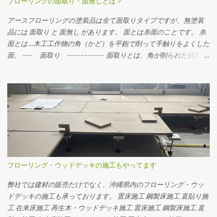
フローリングの面取り・面無しとは？
アースフローリングの塗装品は全て面取りタイプですが、無塗装
品には 面取り と 面無し があります。 面とは糸面のことです。 糸
面とは …木工工作物の角（かど）を平鉋で削って手触りをよくした
面。 --- 面取り ----------- 面取りとは、角が削られた状態。
フローリングを並べるとわずかに溝ができます。横から見るとこ
んな感じ。 角がとられているので少し丸くなっているのが分かり
ます。 --- 面無し ----------- 面無しとは、角がそのままの状
態。 フローリングを並べると隙間がありません。横から見るとこ
んな感じ。 角がそのまま残っています。 面無しの無垢フローリン
グを施工するときは、まずはお部屋全体にフローリングを貼り、
貼り終わった後発生した目違いをなくすために、ドラムサンダー
やディスクサンダーでフローリングの表面を研磨して平らにした
後、それぞれの好みの塗装で仕上げます。 日本では一般的に面取
フローリング・ウッドデッキの施工もやってます
りのフローリングが好まれているようです。 一方で海外や、沖縄
では面無しのフローリングが多く使われています。 お問い合わせ
弊社では建材の販売だけでなく、沖縄県内のフローリング・ウッ
｜アースフローリング
ドデッキの施工も承っております。 置床施工 鋼製床施工 直貼り施
工 在来床施工 再生木・ウッドデッキ施工 置床施工 鋼製床施工 直