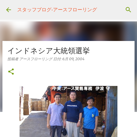
スキップしてメイン コンテンツに移動
スタッフブログ‐アースフローリング
インドネシア大統領選挙
投稿者
アースフローリング
日付:
6月 09, 2004