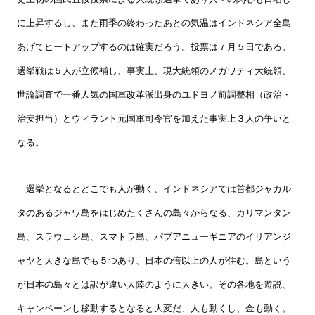
に上昇するし、また雨季の終わったあとの気温はインドネシア全島
あげてヒートアップするのは確実だろう。投票は７月５日である。
選挙戦は５人が立候補し、事実上、現大統領のメガワティ大統領、
世論調査で一番人気の国軍改革派出身のユドヨノ前調整相（政治・
治安担当）とウィラント元国軍司令官を加えた事実上３人の争いと
なる。
選挙となるとどこでも人が動く、インドネシアでは首都ジャカル
タのあるジャワ島をはじめたくさんの島々からなる、カリマンタン
島、スラウェシ島、スマトラ島、パプアニューギニアのイリアンジ
ャヤと大きな島でも５つあり、日本の倍以上の人が住む。島という
が日本の島々とは訳が違い大陸のように大きい。その各地を遊説、
キャンペーンし移動するとなると大変だ、人も動くし、金も動く。