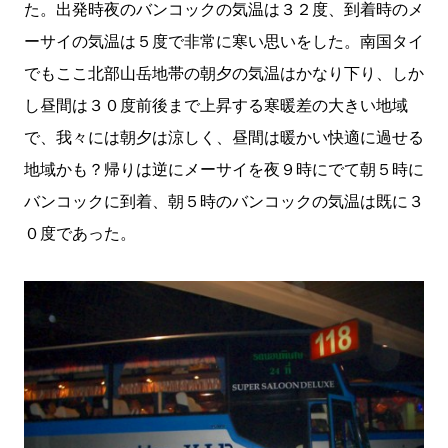
た。出発時夜のバンコックの気温は３２度、到着時のメ
ーサイの気温は５度で非常に寒い思いをした。南国タイ
でもここ北部山岳地帯の朝夕の気温はかなり下り、しか
し昼間は３０度前後まで上昇する寒暖差の大きい地域
で、我々には朝夕は涼しく、昼間は暖かい快適に過せる
地域かも？帰りは逆にメーサイを夜９時にでて朝５時に
バンコックに到着、朝５時のバンコックの気温は既に３
０度であった。