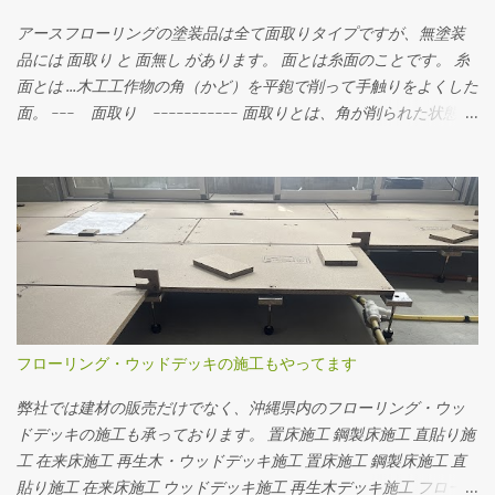
アースフローリングの塗装品は全て面取りタイプですが、無塗装
品には 面取り と 面無し があります。 面とは糸面のことです。 糸
面とは …木工工作物の角（かど）を平鉋で削って手触りをよくした
面。 --- 面取り ----------- 面取りとは、角が削られた状態。
フローリングを並べるとわずかに溝ができます。横から見るとこ
んな感じ。 角がとられているので少し丸くなっているのが分かり
ます。 --- 面無し ----------- 面無しとは、角がそのままの状
態。 フローリングを並べると隙間がありません。横から見るとこ
んな感じ。 角がそのまま残っています。 面無しの無垢フローリン
グを施工するときは、まずはお部屋全体にフローリングを貼り、
貼り終わった後発生した目違いをなくすために、ドラムサンダー
やディスクサンダーでフローリングの表面を研磨して平らにした
後、それぞれの好みの塗装で仕上げます。 日本では一般的に面取
フローリング・ウッドデッキの施工もやってます
りのフローリングが好まれているようです。 一方で海外や、沖縄
では面無しのフローリングが多く使われています。 お問い合わせ
弊社では建材の販売だけでなく、沖縄県内のフローリング・ウッ
｜アースフローリング
ドデッキの施工も承っております。 置床施工 鋼製床施工 直貼り施
工 在来床施工 再生木・ウッドデッキ施工 置床施工 鋼製床施工 直
貼り施工 在来床施工 ウッドデッキ施工 再生木デッキ施工 フローリ