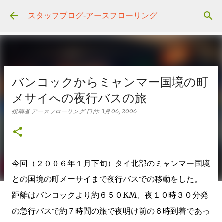
スキップしてメイン コンテンツに移動
スタッフブログ‐アースフローリング
バンコックからミャンマー国境の町
メサイへの夜行バスの旅
投稿者
アースフローリング
日付:
3月 06, 2006
今回（２００６年１月下旬）タイ北部のミャンマー国境
との国境の町メーサイまで夜行バスでの移動をした。
距離はバンコックより約６５０KM、夜１０時３０分発
の急行バスで約７時間の旅で夜明け前の６時到着であっ