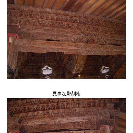
見事な彫刻桁