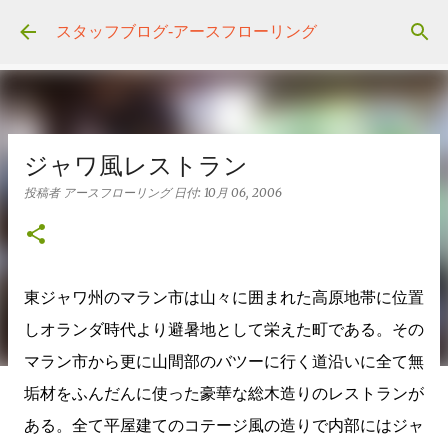
スキップしてメイン コンテンツに移動
スタッフブログ‐アースフローリング
ジャワ風レストラン
投稿者
アースフローリング
日付:
10月 06, 2006
東ジャワ州のマラン市は山々に囲まれた高原地帯に位置
しオランダ時代より避暑地として栄えた町である。その
マラン市から更に山間部のバツーに行く道沿いに全て無
垢材をふんだんに使った豪華な総木造りのレストランが
ある。全て平屋建てのコテージ風の造りで内部にはジャ