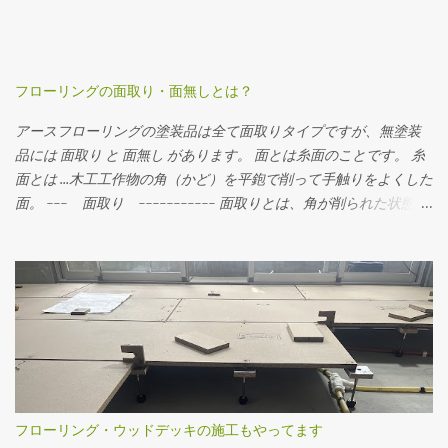
フローリングの面取り・面無しとは？
アースフローリングの塗装品は全て面取りタイプですが、無塗装
品には 面取り と 面無し があります。 面とは糸面のことです。 糸
面とは …木工工作物の角（かど）を平鉋で削って手触りをよくした
面。 --- 面取り ----------- 面取りとは、角が削られた状態。
フローリングを並べるとわずかに溝ができます。横から見るとこ
んな感じ。 角がとられているので少し丸くなっているのが分かり
ます。 --- 面無し ----------- 面無しとは、角がそのままの状
態。 フローリングを並べると隙間がありません。横から見るとこ
んな感じ。 角がそのまま残っています。 面無しの無垢フローリン
グを施工するときは、まずはお部屋全体にフローリングを貼り、
貼り終わった後発生した目違いをなくすために、ドラムサンダー
やディスクサンダーでフローリングの表面を研磨して平らにした
後、それぞれの好みの塗装で仕上げます。 日本では一般的に面取
フローリング・ウッドデッキの施工もやってます
りのフローリングが好まれているようです。 一方で海外や、沖縄