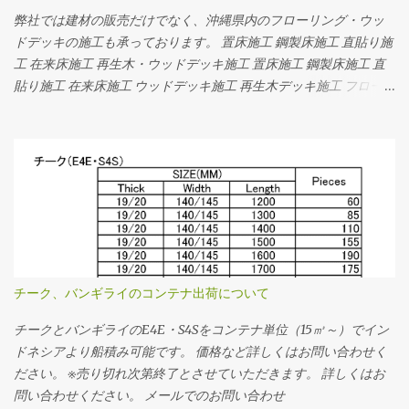
では面無しのフローリングが多く使われています。 お問い合わせ
弊社では建材の販売だけでなく、沖縄県内のフローリング・ウッ
｜アースフローリング
ドデッキの施工も承っております。 置床施工 鋼製床施工 直貼り施
工 在来床施工 再生木・ウッドデッキ施工 置床施工 鋼製床施工 直
貼り施工 在来床施工 ウッドデッキ施工 再生木デッキ施工 フローリ
ング・ウッドデッキの専門店｜アースフローリング
チーク、バンギライのコンテナ出荷について
チークとバンギライのE4E・S4Sをコンテナ単位（15㎥～）でイン
ドネシアより船積み可能です。 価格など詳しくはお問い合わせく
ださい。 ※売り切れ次第終了とさせていただきます。 詳しくはお
問い合わせください。 メールでのお問い合わせ