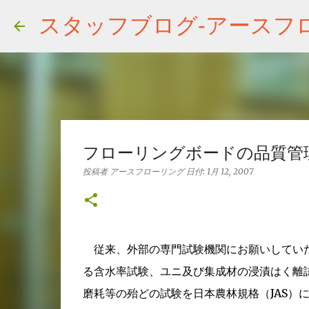
スタッフブログ‐アースフ
フローリングボードの品質管
投稿者
アースフローリング
日付:
1月 12, 2007
従来、外部の専門試験機関にお願いしていた
る含水率試験、ユニ及び集成材の浸漬はく離
磨耗等の殆どの試験を日本農林規格（JAS）