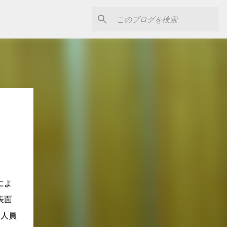
によ
表面
、人員