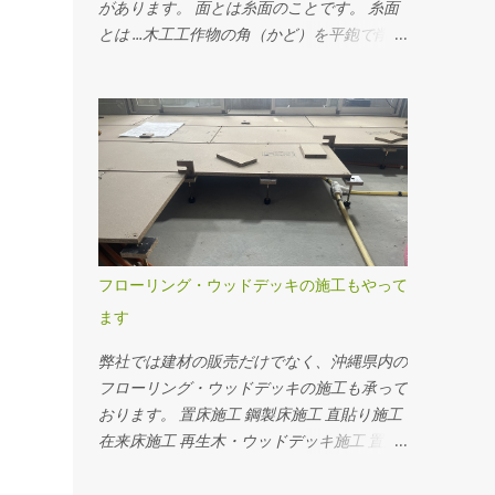
があります。 面とは糸面のことです。 糸面
とは …木工工作物の角（かど）を平鉋で削っ
て手触りをよくした面。 --- 面取り ----
------- 面取りとは、角が削られた状態。 フ
ローリングを並べるとわずかに溝ができま
す。横から見るとこんな感じ。 角がとられ
ているので少し丸くなっているのが分かりま
す。 --- 面無し ----------- 面無しと
は、角がそのままの状態。 フローリングを
並べると隙間がありません。横から見るとこ
んな感じ。 角がそのまま残っています。 面
フローリング・ウッドデッキの施工もやって
無しの無垢フローリングを施工するときは、
ます
まずはお部屋全体にフローリングを貼り、貼
り終わった後発生した目違いをなくすため
弊社では建材の販売だけでなく、沖縄県内の
に、ドラムサンダーやディスクサンダーでフ
フローリング・ウッドデッキの施工も承って
ローリングの表面を研磨して平らにした後、
おります。 置床施工 鋼製床施工 直貼り施工
それぞれの好みの塗装で仕上げます。 日本
在来床施工 再生木・ウッドデッキ施工 置床
では一般的に面取りのフローリングが好まれ
施工 鋼製床施工 直貼り施工 在来床施工 ウッ
ているようです。 一方で海外や、沖縄では
ドデッキ施工 再生木デッキ施工 フローリン