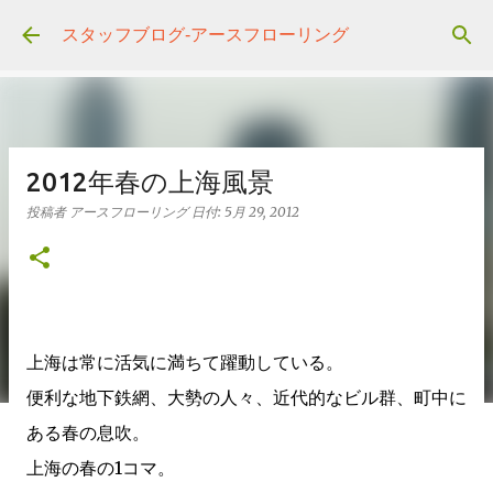
スキップしてメイン コンテンツに移動
スタッフブログ‐アースフローリング
2012年春の上海風景
投稿者
アースフローリング
日付:
5月 29, 2012
上海は常に活気に満ちて躍動している。
便利な地下鉄網、大勢の人々、近代的なビル群、町中に
ある春の息吹。
上海の春の1コマ。