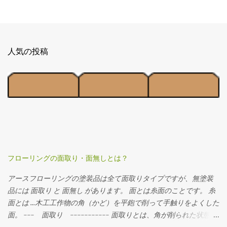
人気の投稿
フローリングの面取り・面無しとは？
アースフローリングの塗装品は全て面取りタイプですが、無塗装
品には 面取り と 面無し があります。 面とは糸面のことです。 糸
面とは …木工工作物の角（かど）を平鉋で削って手触りをよくした
面。 --- 面取り ----------- 面取りとは、角が削られた状態。
フローリングを並べるとわずかに溝ができます。横から見るとこ