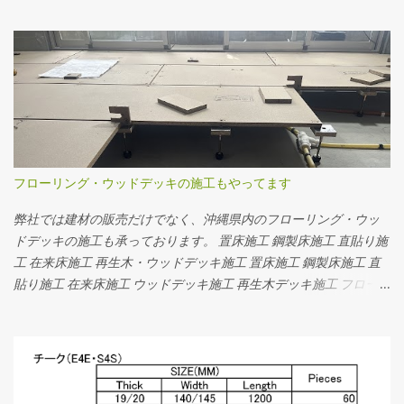
んな感じ。 角がとられているので少し丸くなっているのが分かり
ます。 --- 面無し ----------- 面無しとは、角がそのままの状
態。 フローリングを並べると隙間がありません。横から見るとこ
んな感じ。 角がそのまま残っています。 面無しの無垢フローリン
グを施工するときは、まずはお部屋全体にフローリングを貼り、
貼り終わった後発生した目違いをなくすために、ドラムサンダー
やディスクサンダーでフローリングの表面を研磨して平らにした
後、それぞれの好みの塗装で仕上げます。 日本では一般的に面取
フローリング・ウッドデッキの施工もやってます
りのフローリングが好まれているようです。 一方で海外や、沖縄
では面無しのフローリングが多く使われています。 お問い合わせ
弊社では建材の販売だけでなく、沖縄県内のフローリング・ウッ
｜アースフローリング
ドデッキの施工も承っております。 置床施工 鋼製床施工 直貼り施
工 在来床施工 再生木・ウッドデッキ施工 置床施工 鋼製床施工 直
貼り施工 在来床施工 ウッドデッキ施工 再生木デッキ施工 フローリ
ング・ウッドデッキの専門店｜アースフローリング