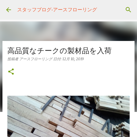
スキップしてメイン コンテンツに移動
スタッフブログ‐アースフローリング
高品質なチークの製材品を入荷
投稿者
アースフローリング
日付:
12月 10, 2019