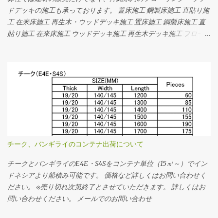
｜アースフローリング
ドデッキの施工も承っております。 置床施工 鋼製床施工 直貼り施
工 在来床施工 再生木・ウッドデッキ施工 置床施工 鋼製床施工 直
貼り施工 在来床施工 ウッドデッキ施工 再生木デッキ施工 フローリ
ング・ウッドデッキの専門店｜アースフローリング
チーク、バンギライのコンテナ出荷について
チークとバンギライのE4E・S4Sをコンテナ単位（15㎥～）でイン
ドネシアより船積み可能です。 価格など詳しくはお問い合わせく
ださい。 ※売り切れ次第終了とさせていただきます。 詳しくはお
問い合わせください。 メールでのお問い合わせ