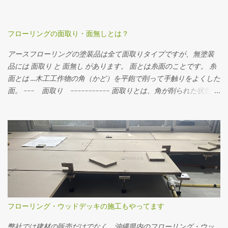
フローリングの面取り・面無しとは？
アースフローリングの塗装品は全て面取りタイプですが、無塗装
品には 面取り と 面無し があります。 面とは糸面のことです。 糸
面とは …木工工作物の角（かど）を平鉋で削って手触りをよくした
面。 --- 面取り ----------- 面取りとは、角が削られた状態。
フローリングを並べるとわずかに溝ができます。横から見るとこ
んな感じ。 角がとられているので少し丸くなっているのが分かり
ます。 --- 面無し ----------- 面無しとは、角がそのままの状
態。 フローリングを並べると隙間がありません。横から見るとこ
んな感じ。 角がそのまま残っています。 面無しの無垢フローリン
グを施工するときは、まずはお部屋全体にフローリングを貼り、
貼り終わった後発生した目違いをなくすために、ドラムサンダー
やディスクサンダーでフローリングの表面を研磨して平らにした
後、それぞれの好みの塗装で仕上げます。 日本では一般的に面取
フローリング・ウッドデッキの施工もやってます
りのフローリングが好まれているようです。 一方で海外や、沖縄
では面無しのフローリングが多く使われています。 お問い合わせ
弊社では建材の販売だけでなく、沖縄県内のフローリング・ウッ