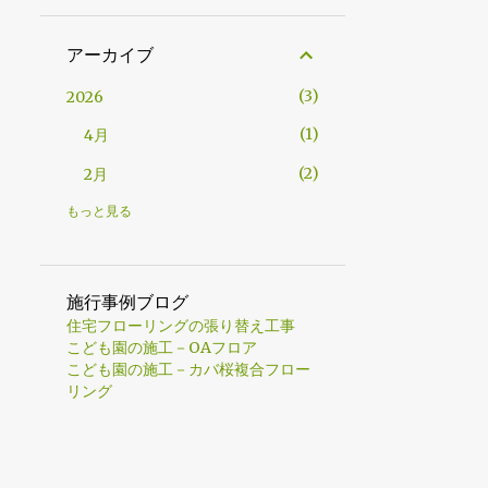
アーカイブ
3
2026
1
4月
2
2月
2
2025
もっと見る
1
12月
1
4月
施行事例ブログ
住宅フローリングの張り替え工事
10
2024
こども園の施工－OAフロア
2
12月
こども園の施工－カバ桜複合フロー
リング
1
11月
2
10月
1
8月